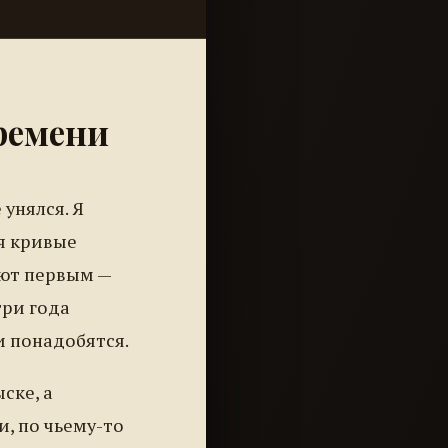
ремени
 унялся. Я
яя кривые
ают первым —
три года
и понадобятся.
ске, а
и, по чьему-то