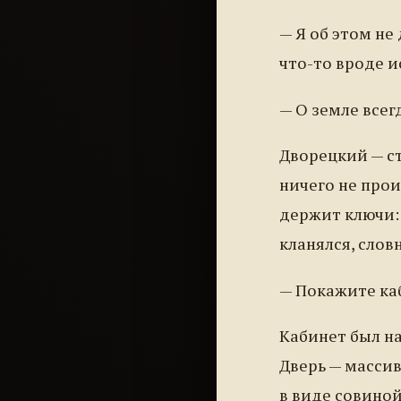
— Я об этом не
что-то вроде и
— О земле всег
Дворецкий — ст
ничего не прои
держит ключи: 
кланялся, слов
— Покажите каб
Кабинет был на
Дверь — массив
в виде совиной