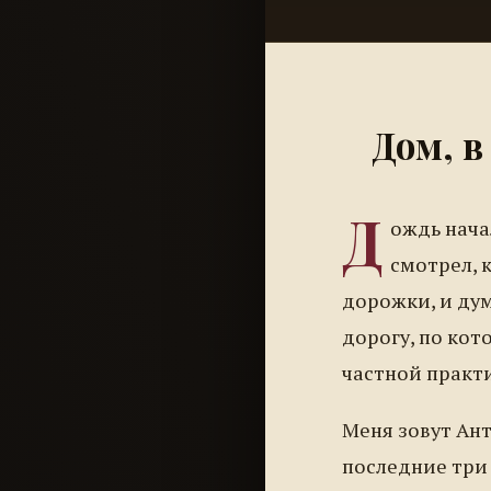
Дом, 
Д
ождь начал
смотрел, 
дорожки, и ду
дорогу, по кот
частной практи
Меня зовут Ант
последние три 