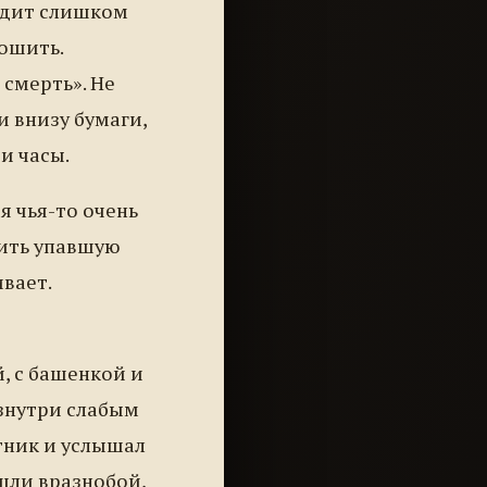
лядит слишком
рошить.
 смерть». Не
и внизу бумаги,
и часы.
я чья-то очень
вить упавшую
ивает.
, с башенкой и
знутри слабым
тник и услышал
 шли вразнобой,