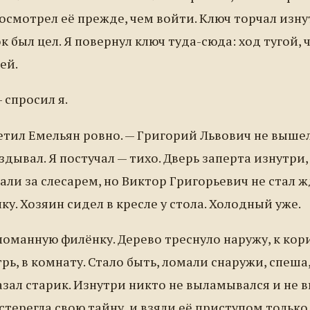
осмотрел её прежде, чем войти. Ключ торчал изну
к был цел. Я повернул ключ туда-сюда: ход тугой, 
ей.
 спросил я.
етил Емельян ровно. — Григорий Львович не вышел
здывал. Я постучал — тихо. Дверь заперта изнутри,
али за слесарем, но Виктор Григорьевич не стал ж
у. Хозяин сидел в кресле у стола. Холодный уже.
ломанную филёнку. Дерево треснуло наружу, к кор
рь, в комнату. Стало быть, ломали снаружи, спеша
казал старик. Изнутри никто не выламывался и не 
стерегла свою тайну, и взяли её приступом только