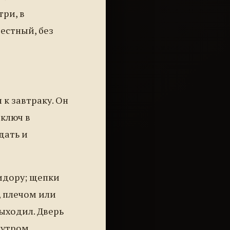
три, в
честный, без
 к завтраку. Он
 ключ в
дать и
идору; щепки
, плечом или
выходил. Дверь
 утром.