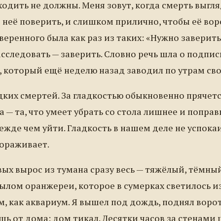
ходить не должны. Меня зовут, когда смерть выг
в неё поверить, и слишком прилично, чтобы её во
еренного была как раз из таких: «Нужно заверить
асследовать — заверить. Словно речь шла о подпис
е, который ещё неделю назад заводил по утрам сво
дких смертей. За гладкостью обыкновенно прячетс
а — та, что умеет убрать со стола лишнее и попра
режде чем уйти. Гладкость в нашем деле не успока
тораживает.
ых вырос из тумана сразу весь — тяжёлый, тёмный
ылом оранжереи, которое в сумерках светилось и
, как аквариум. Я вышел под дождь, поднял воро
ёшь от дома: дом тикал. Десятки часов за стенами