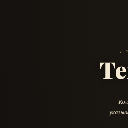
ДЕ
Те
Кол
указыв