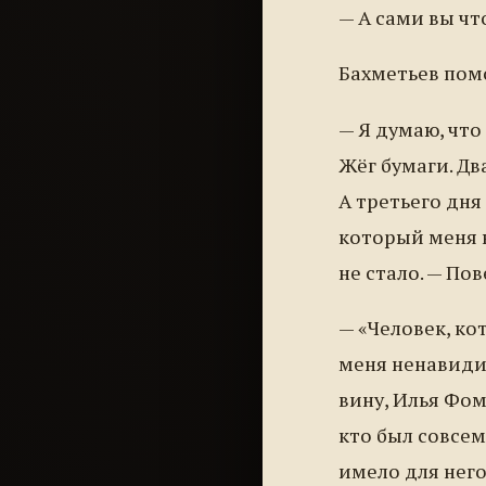
— А сами вы чт
Бахметьев помо
— Я думаю, что
Жёг бумаги. Дв
А третьего дня 
который меня н
не стало. — По
— «Человек, ко
меня ненавидит
вину, Илья Фом
кто был совсем
имело для него