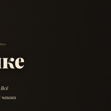
ИН»
яке
 Всё
й чашки