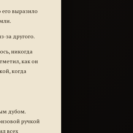
о его выразило
мли.
з-за другого.
ось, никогда
тметил, как он
кой, когда
ым дубом.
онзовой ручкой
ил всех