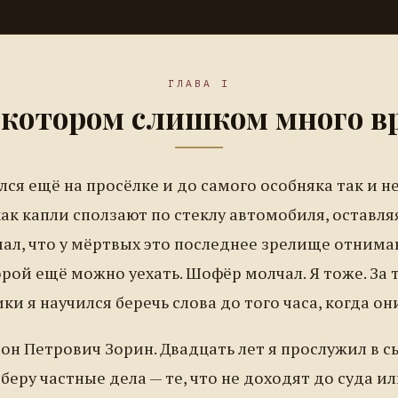
ГЛАВА I
в котором слишком много в
ся ещё на просёлке и до самого особняка так и не
как капли сползают по стеклу автомобиля, оставл
мал, что у мёртвых это последнее зрелище отним
орой ещё можно уехать. Шофёр молчал. Я тоже. За 
ки я научился беречь слова до того часа, когда он
он Петрович Зорин. Двадцать лет я прослужил в сы
беру частные дела — те, что не доходят до суда ил