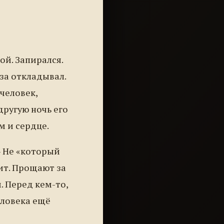
ой. Запирался.
за откладывал.
 человек,
другую ночь его
м и сердце.
— Не «который
ит. Прощают за
. Перед кем-то,
еловека ещё