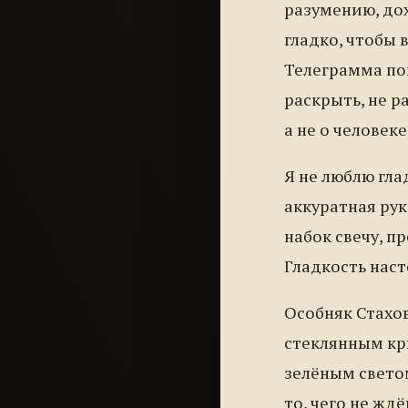
разумению, до
гладко, чтобы 
Телеграмма пов
раскрыть, не р
а не о человек
Я не люблю гла
аккуратная рук
набок свечу, п
Гладкость нас
Особняк Стахов
стеклянным кр
зелёным светом
то, чего не жд