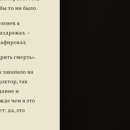
 бы то ни было.
ловек в
раздражал. —
рафировал.
ерить смерть».
х закапало на
доктор, так
щание и
жде чем я это
т: да, это