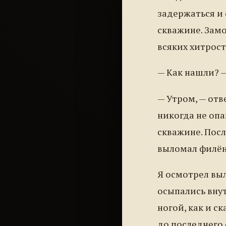
задержаться и 
скважине. Замо
всяких хитрост
— Как нашли? —
— Утром, — отв
никогда не опа
скважине. Посл
выломал филёнк
Я осмотрел вы
осыпались внут
ногой, как и с
до последнего 