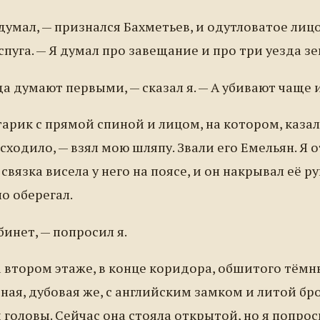
 думал, — признался Бахметьев, и одутловатое лиц
спуга. — Я думал про завещание и про три уезда зе
да думают первыми, — сказал я. — А убивают чаще и
арик с прямой спиной и лицом, на котором, казал
сходило, — взял мою шляпу. Звали его Емельян. Я о
связка висела у него на поясе, и он накрывал её ру
но оберегал.
инет, — попросил я.
 втором этаже, в конце коридора, обшитого тёмн
ная, дубовая же, с английским замком и литой бр
 головы. Сейчас она стояла открытой, но я попрос