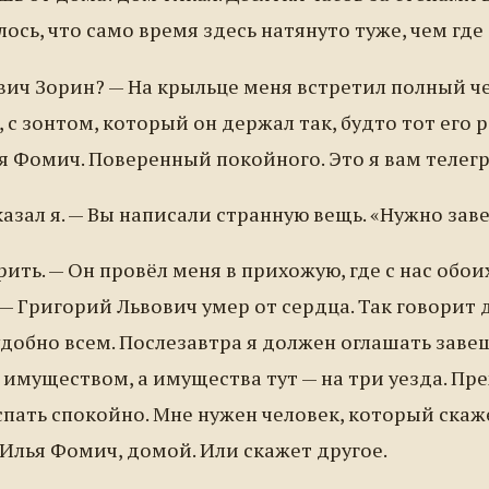
лось, что само время здесь натянуто туже, чем где
вич Зорин? — На крыльце меня встретил полный че
 с зонтом, который он держал так, будто тот его 
я Фомич. Поверенный покойного. Это я вам телег
казал я. — Вы написали странную вещь. «Нужно зав
ить. — Он провёл меня в прихожую, где с нас обои
— Григорий Львович умер от сердца. Так говорит 
удобно всем. Послезавтра я должен оглашать заве
имуществом, а имущества тут — на три уезда. Пре
 спать спокойно. Мне нужен человек, который скаже
 Илья Фомич, домой. Или скажет другое.