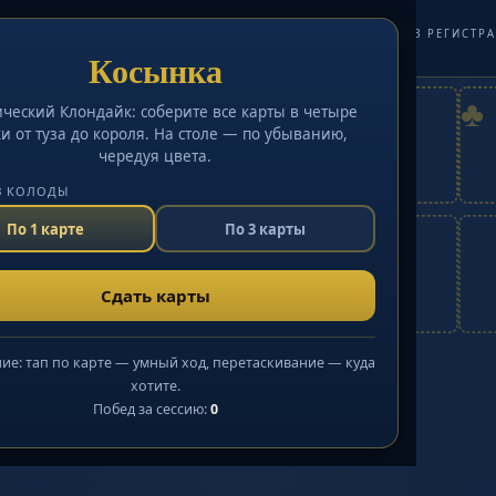
а
ПАСЬЯНС БЕСПЛАТНО · ИГРАТЬ БЕЗ РЕГИСТ
Косынка
ды
0
Очки
0
Колода
0
♠
♥
♦
♣
ический Клондайк: соберите все карты в четыре
ки от туза до короля. На столе — по убыванию,
чередуя цвета.
З КОЛОДЫ
По 1 карте
По 3 карты
Сдать карты
ие: тап по карте — умный ход, перетаскивание — куда
хотите.
Побед за сессию:
0