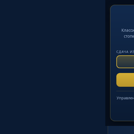
Косынк
Время
0:00
Хо
↻
Класс
стоп
СДАЧА И
Управлен