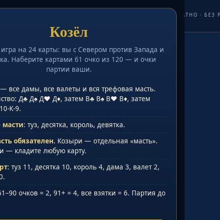
ИГРАТЬ ОНЛАЙН БЕСПЛАТНО · БЕЗ
Козёл
перники
0
До
12
Взятки кона
0:0
СЕВЕР
· ваш партнёр
игра на 24 карты: вы с Севером против Запада и
ка. Наберите картами 61 очко из 120 — и очки
партии ваши.
— все дамы, все валеты и вся трефовая масть.
тво: Д♣ Д♠ Д♥ Д♦, затем В♣ В♠ В♥ В♦, затем
10-К-9.
 масти
: туз, десятка, король, девятка.
асть обязателен.
Козыри — отдельная «масть».
и — кладите любую карту.
рт
: туз 11, десятка 10, король 4, дама 3, валет 2,
0.
 61–90 очков = 2, 91+ = 4, все взятки = 6. Партия до