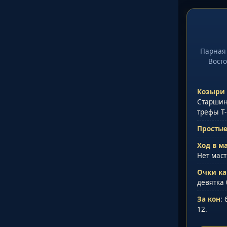
Козёл
Ваша пара
0
Со
Парная 
Восто
Козыри
Старшинс
трефы Т-
Простые
Ход в м
Нет маст
Очки ка
девятка 
За кон
:
12.