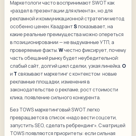
Маркетологи часто воспринимают SWOT как
«раздел в презентации для клиента», но для
рекламной и коммуникационной стратегии метод
особенно ценен. Квадрант
S
показывает, на
какие реальные преимущества можно опереться
в позиционировании — не выдуманные УТП, а
проверяемые факты.
W
честно фиксирует, почему
часть обещаний рынку будет неубедительной:
слабый сайт, долгий цикл сделки, узкая линейка.
O
и
T
связывают маркетинг с контекстом: новые
рекламные площадки, изменения в
законодательстве о рекламе, рост стоимости
клика, появление сильного конкурента.
Без TOWS маркетинговый SWOT легко
превращается в список «надо вести соцсети,
запустить SEO, сделать ребрендинг». С матрицей
TOWS появляются приоритеты: если сильная