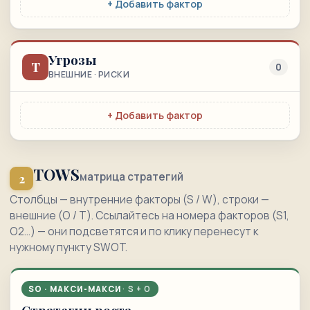
+ Добавить фактор
Угрозы
T
0
ВНЕШНИЕ · РИСКИ
+ Добавить фактор
TOWS
матрица стратегий
2
Столбцы — внутренние факторы (S / W), строки —
внешние (O / T). Ссылайтесь на номера факторов (S1,
O2…) — они подсветятся и по клику перенесут к
нужному пункту SWOT.
SO · МАКСИ-МАКСИ