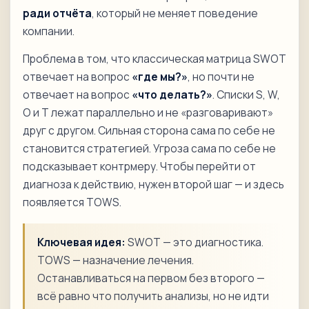
ради отчёта
, который не меняет поведение
компании.
Проблема в том, что классическая матрица SWOT
отвечает на вопрос
«где мы?»
, но почти не
отвечает на вопрос
«что делать?»
. Списки S, W,
O и T лежат параллельно и не «разговаривают»
друг с другом. Сильная сторона сама по себе не
становится стратегией. Угроза сама по себе не
подсказывает контрмеру. Чтобы перейти от
диагноза к действию, нужен второй шаг — и здесь
появляется TOWS.
Ключевая идея:
SWOT — это диагностика.
TOWS — назначение лечения.
Останавливаться на первом без второго —
всё равно что получить анализы, но не идти