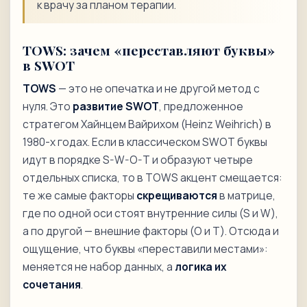
к врачу за планом терапии.
TOWS: зачем «переставляют буквы»
в SWOT
TOWS
— это не опечатка и не другой метод с
нуля. Это
развитие SWOT
, предложенное
стратегом Хайнцем Вайрихом (Heinz Weihrich) в
1980-х годах. Если в классическом SWOT буквы
идут в порядке S-W-O-T и образуют четыре
отдельных списка, то в TOWS акцент смещается:
те же самые факторы
скрещиваются
в матрице,
где по одной оси стоят внутренние силы (S и W),
а по другой — внешние факторы (O и T). Отсюда и
ощущение, что буквы «переставили местами»:
меняется не набор данных, а
логика их
сочетания
.