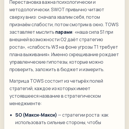
Перестановка важна психологически и
методологически. SWOT привычно читают
сверху вниз: сначала хвалим себя, потом
признаём слабости, потом смотрим в окно. TOWS
заставляет мыслить
парами
: «наша сила S1 при
внешней возможности O2 даёт стратегию
роста», «слабость W3 на фоне угрозы T1 требует
плана выживания». Именно скрещивание рождает
управленческие гипотезы, которые можно
проверить, заложить в бюджет и измерить.
Матрица TOWS состоит из четырёх полей
стратегий, каждое из которых имеет
устоявшееся название в стратегическом
менеджменте:
SO (Макси-Макси)
— стратегии роста: как
использовать сильные стороны, чтобы