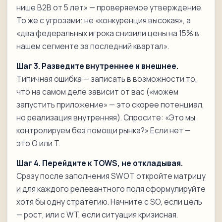
нише B2B от 5 лет» — проверяемое утверждение.
То же с угрозами: не «конкуренция высокая», а
«два федеральных игрока снизили цены на 15% в
нашем сегменте за последний квартал».
Шаг 3. Разведите внутреннее и внешнее.
Типичная ошибка — записать в возможности то,
что на самом деле зависит от вас («можем
запустить приложение» — это скорее потенциал,
но реализация внутренняя). Спросите: «Это мы
контролируем без помощи рынка?» Если нет —
это O или T.
Шаг 4. Перейдите к TOWS, не откладывая.
Сразу после заполнения SWOT откройте матрицу
и для каждого релевантного поля сформулируйте
хотя бы одну стратегию. Начните с SO, если цель
— рост, или с WT, если ситуация кризисная.