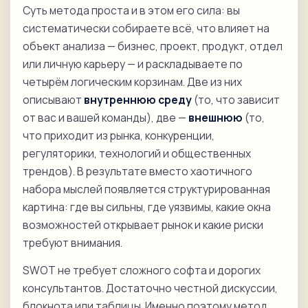
Суть метода проста и в этом его сила: вы
систематически собираете всё, что влияет на
объект анализа — бизнес, проект, продукт, отдел
или личную карьеру — и раскладываете по
четырём логическим корзинам. Две из них
описывают
внутреннюю среду
(то, что зависит
от вас и вашей команды), две —
внешнюю
(то,
что приходит из рынка, конкуренции,
регуляторики, технологий и общественных
трендов). В результате вместо хаотичного
набора мыслей появляется структурированная
картина: где вы сильны, где уязвимы, какие окна
возможностей открывает рынок и какие риски
требуют внимания.
SWOT не требует сложного софта и дорогих
консультантов. Достаточно честной дискуссии,
блокнота или таблицы. Именно поэтому метод