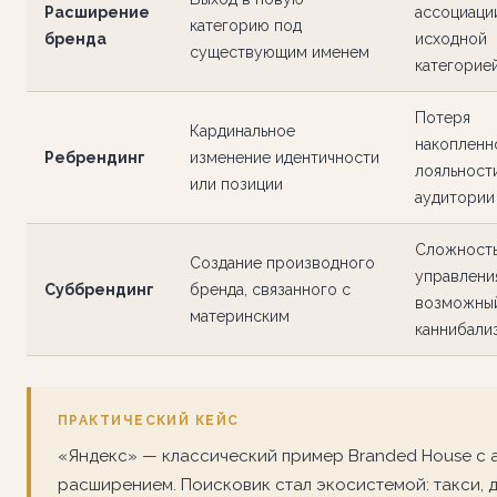
Расширение
ассоциаци
категорию под
бренда
исходной
существующим именем
категорие
Потеря
Кардинальное
накопленн
Ребрендинг
изменение идентичности
лояльност
или позиции
аудитории
Сложност
Создание производного
управлени
Суббрендинг
бренда, связанного с
возможны
материнским
каннибали
ПРАКТИЧЕСКИЙ КЕЙС
«Яндекс» — классический пример Branded House с 
расширением. Поисковик стал экосистемой: такси, д