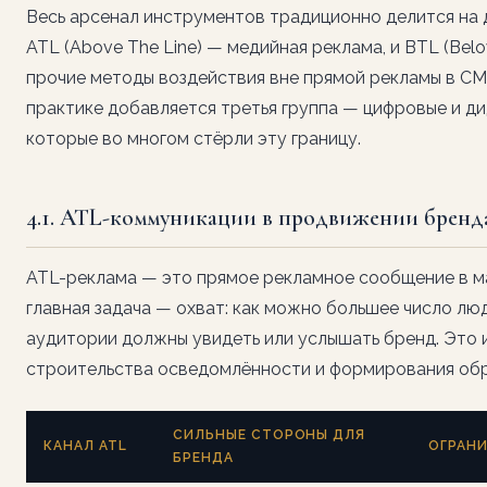
Весь арсенал инструментов традиционно делится на 
ATL (Above The Line) — медийная реклама, и BTL (Belo
прочие методы воздействия вне прямой рекламы в СМ
практике добавляется третья группа — цифровые и д
которые во многом стёрли эту границу.
4.1. ATL-коммуникации в продвижении бренд
ATL-реклама — это прямое рекламное сообщение в ма
главная задача — охват: как можно большее число лю
аудитории должны увидеть или услышать бренд. Это
строительства осведомлённости и формирования обр
СИЛЬНЫЕ СТОРОНЫ ДЛЯ
КАНАЛ ATL
ОГРАН
БРЕНДА