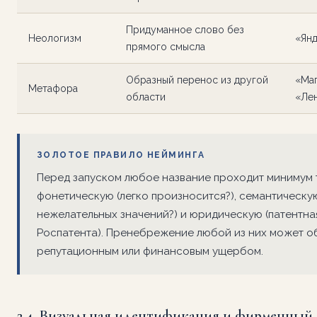
Придуманное слово без
Неологизм
«Янд
прямого смысла
Образный перенос из другой
«Маг
Метафора
области
«Ле
ЗОЛОТОЕ ПРАВИЛО НЕЙМИНГА
Перед запуском любое название проходит минимум 
фонетическую (легко произносится?), семантическую
нежелательных значений?) и юридическую (патентна
Роспатента). Пренебрежение любой из них может о
репутационным или финансовым ущербом.
2.4. Визуальная идентификация и фирменный 