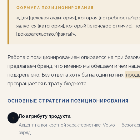
ФОРМУЛА ПОЗИЦИОНИРОВАНИЯ
«Для [целевая аудитория], которая [потребность/про
является [категория], который [ключевое отличие], п
[доказательство/факты]».
Работа с позиционированием опирается на три базов
предлагаем бренд, что именно мы обещаем и чем наш
подкреплено. Без ответа хотя бы на один из них
прод
превращается в трату бюджета.
ОСНОВНЫЕ СТРАТЕГИИ ПОЗИЦИОНИРОВАНИЯ
По атрибуту продукта
1
Акцент на конкретной характеристике: Volvo — безопасн
заряд