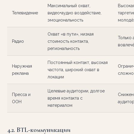
Максимальный охват,
Высокая
Телевидение
видео+аудио воздействие,
таргетин
эмоциональность
молодё
Охват «в пути», низкая
Только 
Радио
стоимость контакта,
вовлеч
региональность
Постоянный контакт, высокая
Наружная
Ограни
частота, широкий охват в
реклама
сложно
локации
Целевые аудитории, долгое
Пресса и
Снижен
время контакта с
OOH
аудито
материалом
4.2. BTL-коммуникации