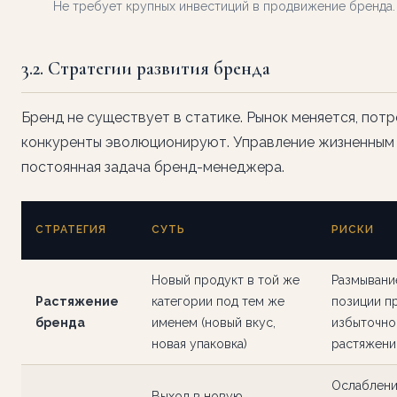
Не требует крупных инвестиций в продвижение бренда.
3.2. Стратегии развития бренда
Бренд не существует в статике. Рынок меняется, пот
конкуренты эволюционируют. Управление жизненным
постоянная задача бренд-менеджера.
СТРАТЕГИЯ
СУТЬ
РИСКИ
Новый продукт в той же
Размывани
Растяжение
категории под тем же
позиции п
бренда
именем (новый вкус,
избыточн
новая упаковка)
растяжени
Ослаблен
Выход в новую