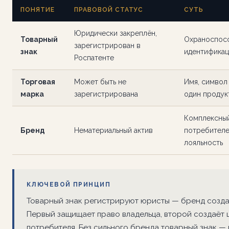
ПОНЯТИЕ
ПРАВОВОЙ СТАТУС
СУТЬ
Юридически закреплён,
Товарный
Охраноспосо
зарегистрирован в
знак
идентификац
Роспатенте
Торговая
Может быть не
Имя, символ
марка
зарегистрирована
один продук
Комплексный
Бренд
Нематериальный актив
потребителе
лояльность
КЛЮЧЕВОЙ ПРИНЦИП
Товарный знак регистрируют юристы — бренд созда
Первый защищает право владельца, второй создаёт 
потребителя. Без сильного бренда товарный знак —