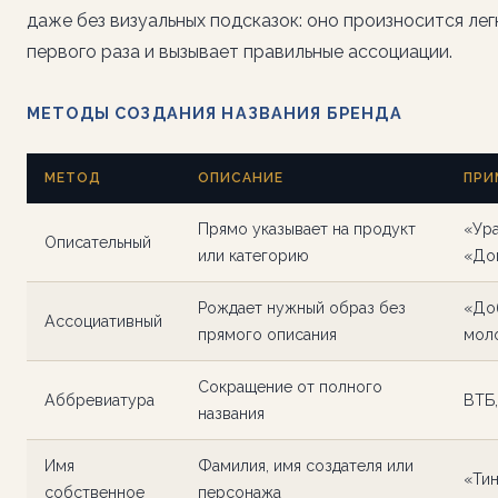
даже без визуальных подсказок: оно произносится лег
первого раза и вызывает правильные ассоциации.
МЕТОДЫ СОЗДАНИЯ НАЗВАНИЯ БРЕНДА
МЕТОД
ОПИСАНИЕ
ПРИ
Прямо указывает на продукт
«Ура
Описательный
или категорию
«До
Рождает нужный образ без
«До
Ассоциативный
прямого описания
мол
Сокращение от полного
Аббревиатура
ВТБ
названия
Имя
Фамилия, имя создателя или
«Ти
собственное
персонажа