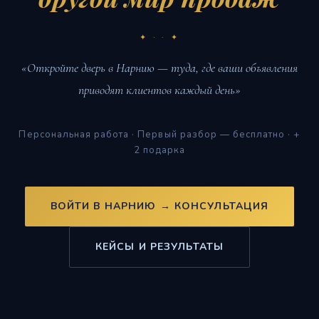
·
✦ · · ✦
«Откройте дверь в Нарнию — туда, где ваши объявления
приводят клиентов каждый день»
Персональная работа · Первый разбор — бесплатно · +
2 подарка
ВОЙТИ В НАРНИЮ → КОНСУЛЬТАЦИЯ
КЕЙСЫ И РЕЗУЛЬТАТЫ