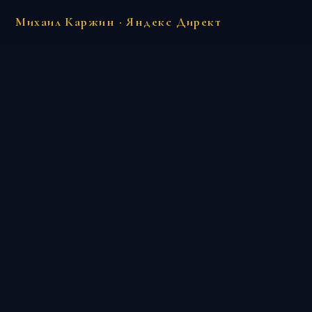
Михаил Каржин · Яндекс Директ
❆
❄
❄
·