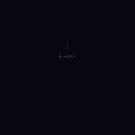
В НОРУ
ОТКУДА ВЫ ПРИШЛИ
Знакомые
кроличьи
норы