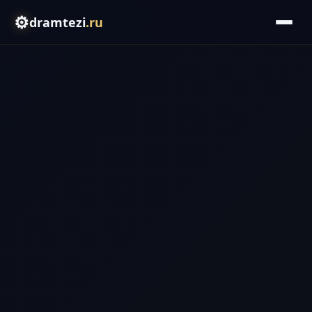
⚙️
dramtezi
.ru