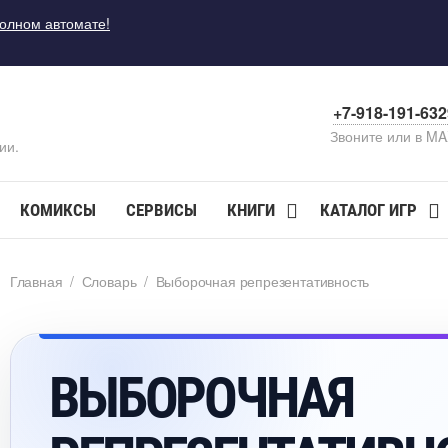
полном автомате!
+7-918-191-63
Звоните или в M
ии.
КОМИКСЫ
СЕРВИСЫ
КНИГИ
КАТАЛОГ ИГР
Главная
/
Словарь
/
ыборочная репрезентативность
ЫБОРОЧНАЯ