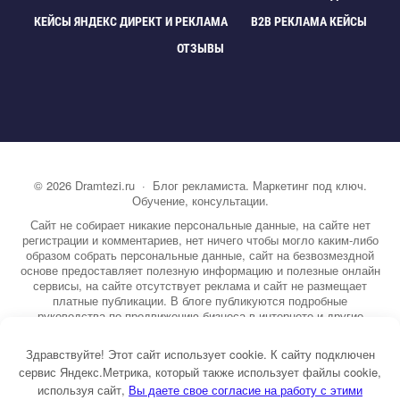
КЕЙСЫ ЯНДЕКС ДИРЕКТ И РЕКЛАМА
B2B РЕКЛАМА КЕЙСЫ
ОТЗЫВЫ
©
2026
Dramtezi.ru
·
Блог рекламиста. Маркетинг под ключ.
Обучение, консультации.
Сайт не собирает никакие персональные данные, на сайте нет
регистрации и комментариев, нет ничего чтобы могло каким-либо
образом собрать персональные данные, сайт на безвозмездной
основе предоставляет полезную информацию и полезные онлайн
сервисы, на сайте отсутствует реклама и сайт не размещает
платные публикации. В блоге публикуются подробные
руководства по продвижению бизнеса в интернете и другие
полезные статьи. Вы можете узнать бесплатно экспертную
информацию о маркетинге, рекламе, копирайтинге и другие темы.
Здравствуйте! Этот сайт использует cookie. К сайту подключен
На сайте опубликовано более 3000 статей.
сервис Яндекс.Метрика, который также использует файлы cookie,
используя сайт,
ы даете свое согласие на работу с этими