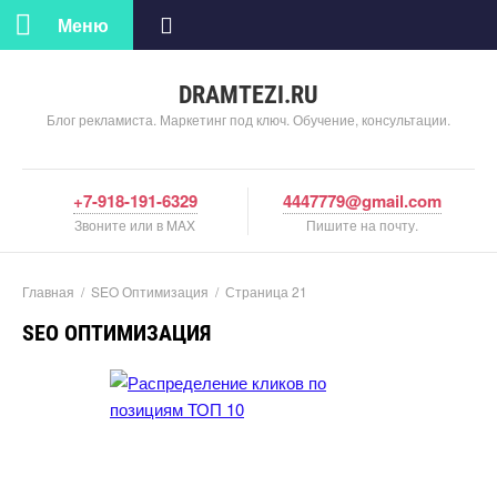
Меню
DRAMTEZI.RU
Блог рекламиста. Маркетинг под ключ. Обучение, консультации.
+7-918-191-6329
4447779@gmail.com
Звоните или в MAX
Пишите на почту.
Главная
/
SEO Оптимизация
/
Страница 21
SEO ОПТИМИЗАЦИЯ