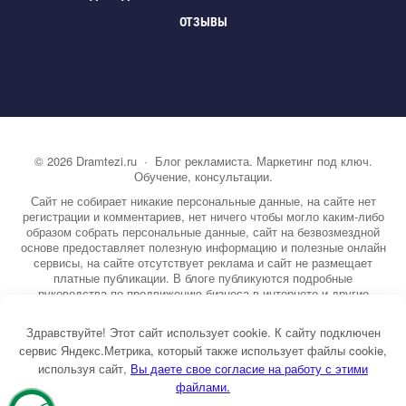
ОТЗЫВЫ
©
2026
Dramtezi.ru
·
Блог рекламиста. Маркетинг под ключ.
Обучение, консультации.
Сайт не собирает никакие персональные данные, на сайте нет
регистрации и комментариев, нет ничего чтобы могло каким-либо
образом собрать персональные данные, сайт на безвозмездной
основе предоставляет полезную информацию и полезные онлайн
сервисы, на сайте отсутствует реклама и сайт не размещает
платные публикации. В блоге публикуются подробные
руководства по продвижению бизнеса в интернете и другие
полезные статьи. Вы можете узнать бесплатно экспертную
информацию о маркетинге, рекламе, копирайтинге и другие темы.
Здравствуйте! Этот сайт использует cookie. К сайту подключен
На сайте опубликовано более 3000 статей.
сервис Яндекс.Метрика, который также использует файлы cookie,
используя сайт,
ы даете свое согласие на работу с этими
Тема от GoodwinPress.ru
файлами.