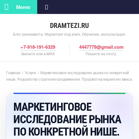
Меню
DRAMTEZI.RU
Блог рекламиста. Маркетинг под ключ. Обучение, консультации.
+7-918-191-6329
4447779@gmail.com
Звоните или в MAX
Пишите на почту.
Главная
/
Услуги
/
Маркетинговое исследование рынка по конкретной
нише. Разработка стратегии продвижения. Проработка маркетинг микса.
МАРКЕТИНГОВОЕ
ИССЛЕДОВАНИЕ РЫНКА
ПО КОНКРЕТНОЙ НИШЕ.