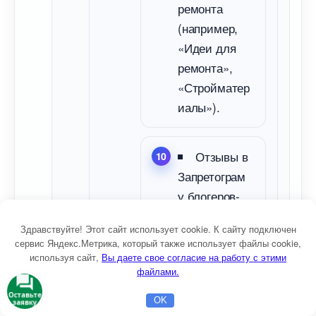
ремонта
(например,
«Идеи для
ремонта»,
«Стройматер
иалы»).
Отзывы
Запретограм
у блогеров-
строителей
Здравствуйте! Этот сайт использует cookie. К сайту подключен
(например,
сервис Яндекс.Метрика, который также использует файлы cookie,
@remontnik,
используя сайт,
ы даете свое согласие на работу с этими
файлами.
@diy_home).
Оставьте
OK
заявку
Главная
Бесплатная консультация
Настройка Директа