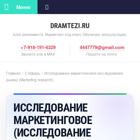
Меню
DRAMTEZI.RU
Блог рекламиста. Маркетинг под ключ. Обучение, консультации.
+7-918-191-6329
4447779@gmail.com
Звоните или в MAX
Пишите на почту.
Главная
/
Словарь
/
Исследование маркетинговое (исследование
рынка) (Marketing research)
ИССЛЕДОВАНИЕ
МАРКЕТИНГОВОЕ
(ИССЛЕДОВАНИЕ