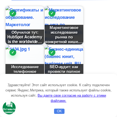
Маркетинговое
Обучился тут:
исследование
HubSpot Academy
рынка по
is the worldwide
конкретной нише.
Исследование
SEO-аудит: как
телефонное
провести полное
(Telephone
исследование
research)
ашего
Здравствуйте! Этот сайт использует cookie. К сайту подключен
сервис Яндекс.Метрика, который также использует файлы cookie,
используя сайт,
ы даете свое согласие на работу с этими
файлами.
Исследование
Исследование
рекламы, тест-
полевое – сбор
OK
Главная
Бесплатная консультация
Настройка Директа
метод оценки
социологической