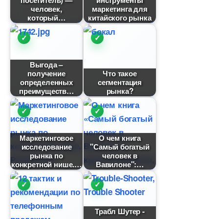
посетитель) —
инструменты
человек,
маркетинга для
который
китайского рынка
ыгода –
получение
Что такое
определенных
сегментация
преимущест
рынка?
Маркетинговое
О чем книга
исследование
"Самый богатый
рынка по
человек
конкретной нише.
авилоне":
Трабл Шутер -