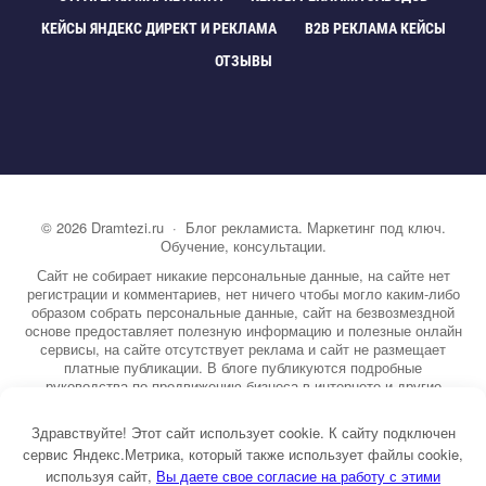
КЕЙСЫ ЯНДЕКС ДИРЕКТ И РЕКЛАМА
B2B РЕКЛАМА КЕЙСЫ
ОТЗЫВЫ
©
2026
Dramtezi.ru
·
Блог рекламиста. Маркетинг под ключ.
Обучение, консультации.
Сайт не собирает никакие персональные данные, на сайте нет
регистрации и комментариев, нет ничего чтобы могло каким-либо
образом собрать персональные данные, сайт на безвозмездной
основе предоставляет полезную информацию и полезные онлайн
сервисы, на сайте отсутствует реклама и сайт не размещает
платные публикации. В блоге публикуются подробные
руководства по продвижению бизнеса в интернете и другие
полезные статьи. Вы можете узнать бесплатно экспертную
информацию о маркетинге, рекламе, копирайтинге и другие темы.
Здравствуйте! Этот сайт использует cookie. К сайту подключен
На сайте опубликовано более 3000 статей.
сервис Яндекс.Метрика, который также использует файлы cookie,
используя сайт,
ы даете свое согласие на работу с этими