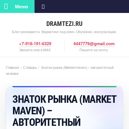
Меню
DRAMTEZI.RU
Блог рекламиста. Маркетинг под ключ. Обучение, консультации.
+7-918-191-6329
4447779@gmail.com
Звоните или в MAX
Пишите на почту.
Главная
/
Словарь
/
Знаток рынка (Market maven) – авторитетный
человек
ЗНАТОК РЫНКА (MARKET
MAVEN) –
АВТОРИТЕТНЫЙ