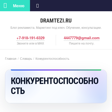
Меню
DRAMTEZI.RU
Блог рекламиста. Маркетинг под ключ. Обучение, консультации.
+7-918-191-6329
4447779@gmail.com
Звоните или в MAX
Пишите на почту.
Главная
/
Словарь
/
Конкурентоспособность
КОНКУРЕНТОСПОСОБНО
СТЬ