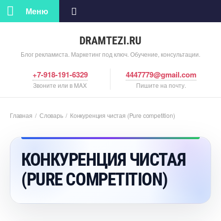
Меню
DRAMTEZI.RU
Блог рекламиста. Маркетинг под ключ. Обучение, консультации.
+7-918-191-6329
4447779@gmail.com
Звоните или в MAX
Пишите на почту.
Главная
/
Словарь
/
Конкуренция чистая (Pure competition)
КОНКУРЕНЦИЯ ЧИСТАЯ
(PURE COMPETITION)