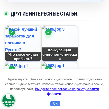
ДРУГИЕ ИНТЕРЕСНЫЕ СТАТЬИ:
Конкуренция
Что такое чистая
олигополистическа
прибыль?
я
Здравствуйте! Этот сайт использует cookie. К сайту подключен
Конкуренция
сервис Яндекс.Метрика, который также использует файлы cookie,
отраслевая
Конкуренция
используя сайт,
ы даете свое согласие на работу с этими
(Industrial
монополистическа
файлами.
competition) –
я что это
Оставьте
заявку
OK
Главная
Бесплатная консультация
Настройка Директа