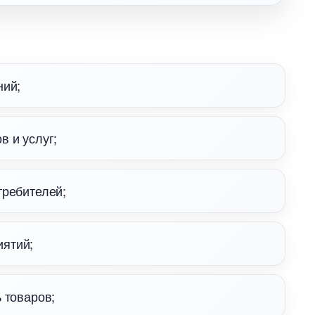
ний;
 и услуг;
требителей;
ятий;
 товаров;