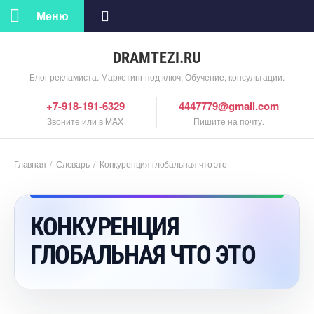
Меню
DRAMTEZI.RU
Блог рекламиста. Маркетинг под ключ. Обучение, консультации.
+7-918-191-6329
4447779@gmail.com
Звоните или в MAX
Пишите на почту.
Главная
/
Словарь
/
Конкуренция глобальная что это
КОНКУРЕНЦИЯ
ГЛОБАЛЬНАЯ ЧТО ЭТО