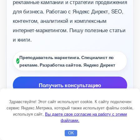
рекламные кампании и стратегии продвижения
для бизнеса. Работаю с Яндекс Директ, SEO,
контентом, аналитикой и комплексным
интернет-маркетингом. Пишу полезные статьи
и книги.
Преподаватель маркетинга. Специалист по
рекламе. Разработка сайтов. Яндекс Директ
Получить консультацию
Консультация маркетолога
Здравствуйте! Этот сайт использует cookie. К сайту подключен
сервис Яндекс.Метрика, который также использует файлы cookie,
Настройка Яндекс Директ
Разработка сайто
используя сайт,
ы даете свое согласие на работу с этими
файлами.
OK
Главная
Бесплатная консультация
Настройка Директа