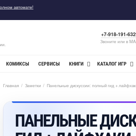
полном автомате!
+7-918-191-63
Звоните или в M
ии.
КОМИКСЫ
СЕРВИСЫ
КНИГИ
КАТАЛОГ ИГР
Главная
/
Заметки
/
Панельные дискуссии: полный гид + лайфхак
ПАНЕЛЬНЫЕ ДИСК