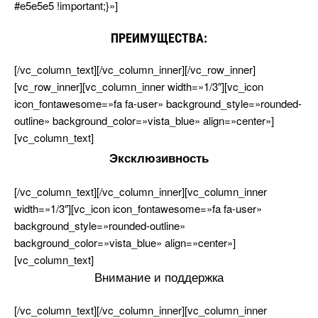
#e5e5e5 !important;}»]
ПРЕИМУЩЕСТВА:
[/vc_column_text][/vc_column_inner][/vc_row_inner]
[vc_row_inner][vc_column_inner width=»1/3″][vc_icon
icon_fontawesome=»fa fa-user» background_style=»rounded-
outline» background_color=»vista_blue» align=»center»]
[vc_column_text]
Эксклюзивность
[/vc_column_text][/vc_column_inner][vc_column_inner
width=»1/3″][vc_icon icon_fontawesome=»fa fa-user»
background_style=»rounded-outline»
background_color=»vista_blue» align=»center»]
[vc_column_text]
нимание и поддержка
[/vc_column_text][/vc_column_inner][vc_column_inner