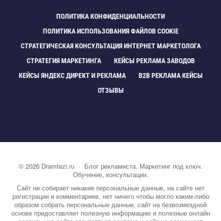
ПОЛИТИКА КОНФИДЕНЦИАЛЬНОСТИ
ПОЛИТИКА ИСПОЛЬЗОВАНИЯ ФАЙЛОВ COOKIE
СТРАТЕГИЧЕСКАЯ КОНСУЛЬТАЦИЯ ИНТЕРНЕТ МАРКЕТОЛОГА
СТРАТЕГИЯ МАРКЕТИНГА
КЕЙСЫ РЕКЛАМА ЗАВОДО
КЕЙСЫ ЯНДЕКС ДИРЕКТ И РЕКЛАМА
B2B РЕКЛАМА КЕЙСЫ
ОТЗЫВЫ
©
2026
Dramtezi.ru
·
Блог рекламиста. Маркетинг под ключ.
Обучение, консультации.
Сайт не собирает никакие персональные данные, на сайте нет
регистрации и комментариев, нет ничего чтобы могло каким-либо
образом собрать персональные данные, сайт на безвозмездной
основе предоставляет полезную информацию и полезные онлайн