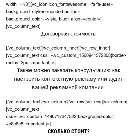
width=»1/3″][vc_icon icon_fontawesome=»fa fa-user»
background_style=»rounded-outline»
background_color=»vista_blue» align=»center»]
[vc_column_text]
Договорная стоимость
[/vc_column_text][/vc_column_inner][/vc_row_inner]
[vc_column_text css=».vc_custom_1560941372808{border-
radius: 2px !important;}»]
Также можно заказать консультацию как
настроить контекстную рекламу или аудит
ашей рекламной компании.
[/vc_column_text][/vc_column][/vc_row][vc_row][vc_column]
[vc_column_text
css=».vc_custom_1490717347522{background-color:
#e8e8e8 !important;}»]
СКОЛЬКО СТОИТ?