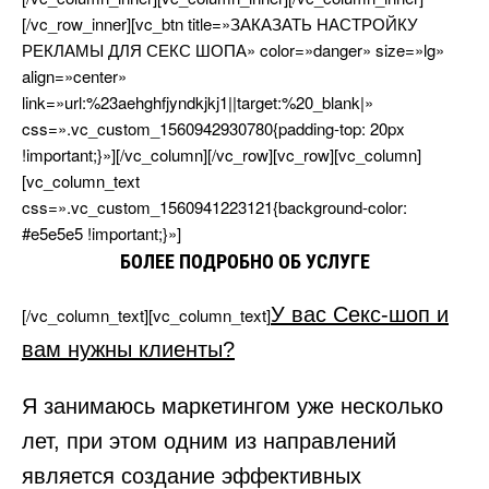
[/vc_row_inner][vc_btn title=»ЗАКАЗАТЬ НАСТРОЙКУ
РЕКЛАМЫ ДЛЯ СЕКС ШОПА» color=»danger» size=»lg»
align=»center»
link=»url:%23aehghfjyndkjkj1||target:%20_blank|»
css=».vc_custom_1560942930780{padding-top: 20px
!important;}»][/vc_column][/vc_row][vc_row][vc_column]
[vc_column_text
css=».vc_custom_1560941223121{background-color:
#e5e5e5 !important;}»]
БОЛЕЕ ПОДРОБНО ОБ УСЛУГЕ
У вас Секс-шоп и
[/vc_column_text][vc_column_text]
ам нужны клиенты?
Я занимаюсь маркетингом уже несколько
лет, при этом одним из направлений
является создание эффективных