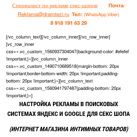
Почта
:
Специалист по рекламе секс-шопо
Reklama@dramtezi.ru
Тел:
(WhatsApp,Viber)
8 918 191 63 29
[/vc_column_text][/vc_column_inner][/vc_row_inner]
[vc_row_inner
css=».vc_custom_1560937304047{background-color: #efefef
!important;}»][vc_column_inner
css=».vc_custom_1490710689518{margin-bottom: 20px
!important;border-bottom-width: 20px !important;padding-
bottom: 20px !important;}»][vc_column_text
css=».vc_custom_1560941797487{padding-bottom: 20px
!important;}»]
НАСТРОЙКА РЕКЛАМЫ В ПОИСКОВЫХ
СИСТЕМАХ ЯНДЕКС И GOOGLE ДЛЯ СЕКС ШОПА
(ИНТЕРНЕТ МАГАЗИНА ИНТИМНЫХ ТОВАРОВ)