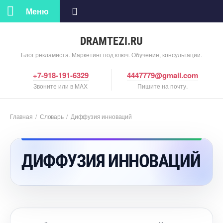
Меню
DRAMTEZI.RU
Блог рекламиста. Маркетинг под ключ. Обучение, консультации.
+7-918-191-6329
4447779@gmail.com
Звоните или в MAX
Пишите на почту.
Главная
/
Словарь
/
Диффузия инноваций
ДИФФУЗИЯ ИННОВАЦИЙ