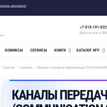
полном автомате!
+7-918-191-63
Звоните или в M
ии.
КОМИКСЫ
СЕРВИСЫ
КНИГИ
КАТАЛОГ ИГР
Главная
/
Словарь
/
Каналы передачи информации (Communicatio
КАНАЛЫ ПЕРЕДА