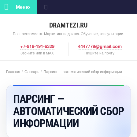
Меню
DRAMTEZI.RU
Блог рекламиста. Маркетинг под ключ. Обучение, консультации.
+7-918-191-6329
4447779@gmail.com
Звоните или в MAX
Пишите на почту.
Главная
/
Словарь
/
Парсинг — автоматический сбор информации
ПАРСИНГ —
АВТОМАТИЧЕСКИЙ СБОР
ИНФОРМАЦИИ