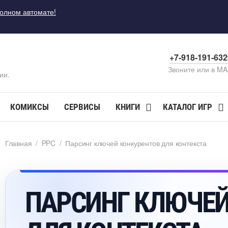
полном автомате!
+7-918-191-63
Звоните или в M
ии.
КОМИКСЫ
СЕРВИСЫ
КНИГИ
КАТАЛОГ ИГР
Главная
/
PPC
/
Парсинг ключей конкурентов для контекста
ПАРСИНГ КЛЮЧЕ