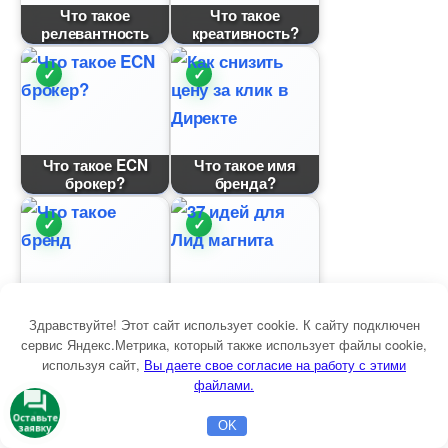
Что такое
Что такое
релевантность
креативность?
Что такое ECN
Что такое имя
рокер?
ренда?
Что такое E-
Здравствуйте! Этот сайт использует cookie. К сайту подключен
Что такое бренд
Commerce
сервис Яндекс.Метрика, который также использует файлы cookie,
используя сайт,
ы даете свое согласие на работу с этими
файлами.
Оставьте
Каналы массовой
OK
заявку
Главная
Бесплатная консультация
Настройка Директа
информации: