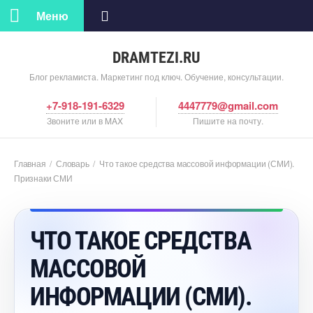
Меню
DRAMTEZI.RU
Блог рекламиста. Маркетинг под ключ. Обучение, консультации.
+7-918-191-6329
4447779@gmail.com
Звоните или в MAX
Пишите на почту.
Главная
/
Словарь
/
Что такое средства массовой информации (СМИ).
Признаки СМИ
ЧТО ТАКОЕ СРЕДСТВА
МАССОВОЙ
ИНФОРМАЦИИ (СМИ).