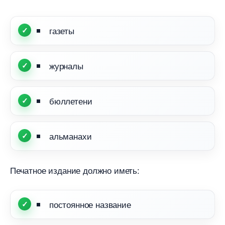
азеты
журналы
юллетени
альманахи
Печатное издание должно иметь:
постоянное название