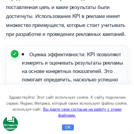
поставленная цель и какие результаты были
достигнуты. Использование KPI в рекламе имеет
множество преимуществ, которые стоит учитывать
при разработке и проведении рекламных кампаний.
Оценка эффективности: KPI позволяют
измерять и оценивать результаты рекламы
на основе конкретных показателей. Это
помогает определить, насколько успешно
достигается цель и какие корректировки
могут потребоваться для улучшения
Здравствуйте! Этот сайт использует cookie. К сайту подключен
сервис Яндекс.Метрика, который также использует файлы cookie,
результатов.
используя сайт,
ы даете свое согласие на работу с этими
файлами.
Фокус на целевой аудитории: KPI
Оставьте
OK
заявку
Главная
Бесплатная консультация
Настройка Директа
позволяют определить, насколько реклама