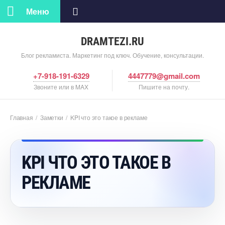
Меню
DRAMTEZI.RU
Блог рекламиста. Маркетинг под ключ. Обучение, консультации.
+7-918-191-6329
4447779@gmail.com
Звоните или в MAX
Пишите на почту.
Главная
/
Заметки
/
KPI что это такое в рекламе
KPI ЧТО ЭТО ТАКОЕ
РЕКЛАМЕ