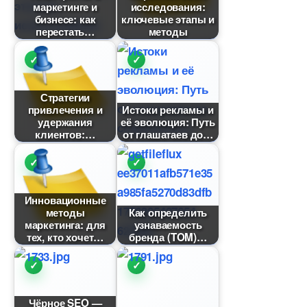
маркетинге и
исследования:
изнесе: как
ключевые этапы и
перестать
методы
Стратегии
привлечения и
Истоки рекламы и
удержания
её эволюция: Путь
клиентов:
от глашатаев до
Инновационные
методы
Как определить
маркетинга: для
узнаваемость
тех, кто хочет
ренда (TOM)
Чёрное SEO —