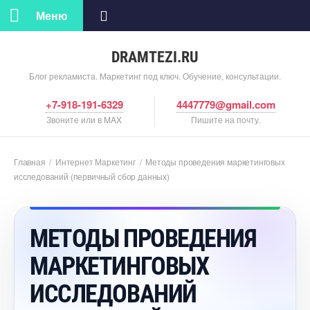
Меню
DRAMTEZI.RU
Блог рекламиста. Маркетинг под ключ. Обучение, консультации.
+7-918-191-6329
4447779@gmail.com
Звоните или в MAX
Пишите на почту.
Главная
/
Интернет Маркетин
/
Методы проведения маркетинговых
исследований (первичный сбор данных)
МЕТОДЫ ПРОВЕДЕНИЯ
МАРКЕТИНГОВЫХ
ИССЛЕДОВАНИЙ