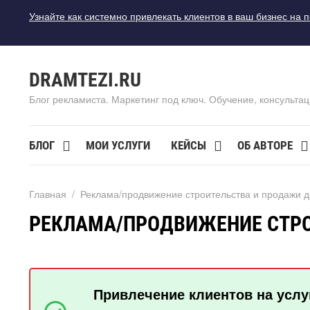
Узнайте как системно привлекать клиентов в ваш бизнес на 
DRAMTEZI.RU
Блог рекламиста. Маркетинг под ключ. Обучение, консультац
БЛОГ
МОИ УСЛУГИ
КЕЙСЫ
ОБ АВТОРЕ
Главная
/
Реклама/продвижение строительства и продажи д
РЕКЛАМА/ПРОДВИЖЕНИЕ СТРО
Привлечение клиентов на услу