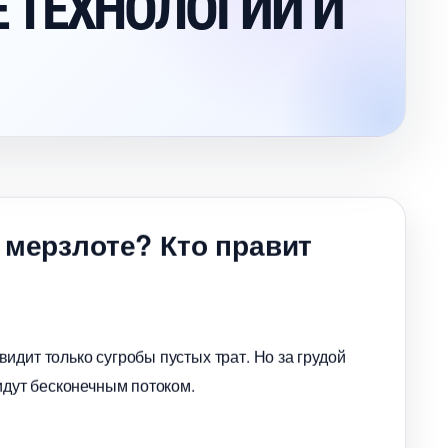
 ТЕХНОЛОГИИ И
 мерзлоте? Кто правит
идит только сугробы пустых трат. Но за грудой
идут бесконечным потоком.