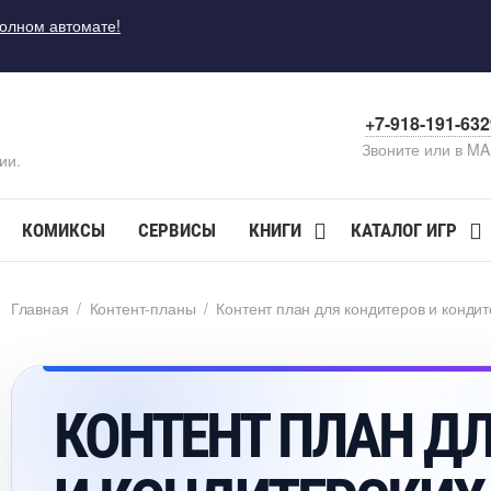
полном автомате!
+7-918-191-63
Звоните или в M
ии.
КОМИКСЫ
СЕРВИСЫ
КНИГИ
КАТАЛОГ ИГР
Главная
/
Контент-планы
/
Контент план для кондитеров и конди
КОНТЕНТ ПЛАН Д