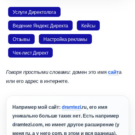
Услуги Директолога
едение Яндекс Директа
Кейсы
Отзывы
Настройка рекламы
Чек-лист Директ
: домен это имя
а
Говоря простыми словами
сайт
или его адрес в интернете.
Например мой сайт:
dramtezi
.ru, его имя
уникально больше таких нет. Есть например
dramtezi.com, но имеет другое расширение (у
меня ru, а у него com, в этом и вся разница).