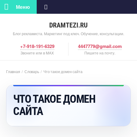
Меню
DRAMTEZI.RU
Блог рекламиста. Маркетинг под ключ. Обучение, консультации.
+7-918-191-6329
4447779@gmail.com
Звоните или в MAX
Пишите на почту.
Главная
/
Словарь
/
Что такое домен сайта
ЧТО ТАКОЕ ДОМЕН
САЙТА