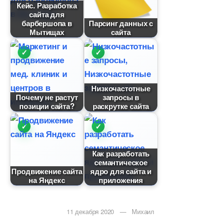
Кейс. Разработка
сайта для
арбершопа
Парсинг данных с
Мытищах
сайта
Низкочастотные
Почему не растут
запросы
позиции сайта?
раскрутке сайта
Как разработать
семантическое
Продвижение сайта
ядро для сайта и
на Яндекс
приложения
11 декабря 2020 — Михаил