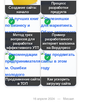
Процесс
Создание сайта:
разработки
начало
продукта
Метод трех
Пример
опросов для
разработанного
разработки
интернет магазина
эффективного УТП
на Вордпресс
Продвижение сайта
Как ускорить
ТОП
загрузку сайта
16 апреля 2024 — Михаил