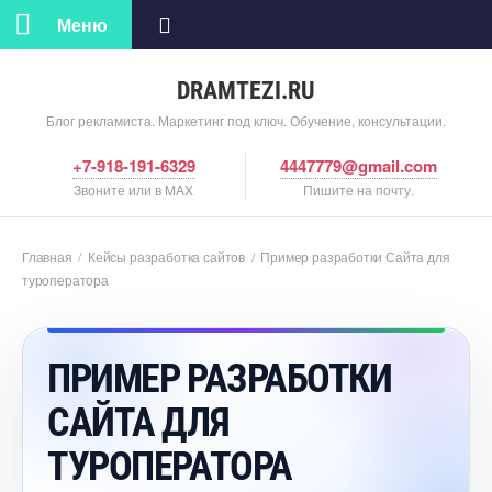
Меню
DRAMTEZI.RU
Блог рекламиста. Маркетинг под ключ. Обучение, консультации.
+7-918-191-6329
4447779@gmail.com
Звоните или в MAX
Пишите на почту.
Главная
/
Кейсы разработка сайто
/
Пример разработки Сайта для
туроператора
ПРИМЕР РАЗРАБОТКИ
САЙТА ДЛЯ
ТУРОПЕРАТОРА