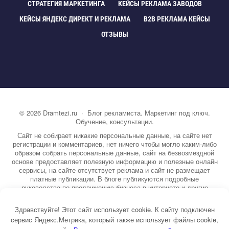
СТРАТЕГИЯ МАРКЕТИНГА
КЕЙСЫ РЕКЛАМА ЗАВОДО
КЕЙСЫ ЯНДЕКС ДИРЕКТ И РЕКЛАМА
B2B РЕКЛАМА КЕЙСЫ
ОТЗЫВЫ
©
2026
Dramtezi.ru
·
Блог рекламиста. Маркетинг под ключ.
Обучение, консультации.
Сайт не собирает никакие персональные данные, на сайте нет
регистрации и комментариев, нет ничего чтобы могло каким-либо
образом собрать персональные данные, сайт на безвозмездной
основе предоставляет полезную информацию и полезные онлайн
сервисы, на сайте отсутствует реклама и сайт не размещает
платные публикации. В блоге публикуются подробные
руководства по продвижению бизнеса в интернете и другие
полезные статьи. Вы можете узнать бесплатно экспертную
информацию о маркетинге, рекламе, копирайтинге и другие темы.
Здравствуйте! Этот сайт использует cookie. К сайту подключен
На сайте опубликовано более 3000 статей.
сервис Яндекс.Метрика, который также использует файлы cookie,