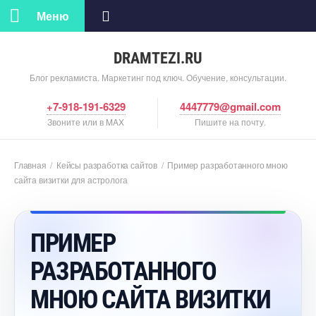
Меню
DRAMTEZI.RU
Блог рекламиста. Маркетинг под ключ. Обучение, консультации.
+7-918-191-6329
4447779@gmail.com
Звоните или в MAX
Пишите на почту.
Главная
/
Кейсы разработка сайто
/
Пример разработанного мною
сайта визитки для астролога
ПРИМЕР
РАЗРАБОТАННОГО
МНОЮ САЙТА ВИЗИТКИ