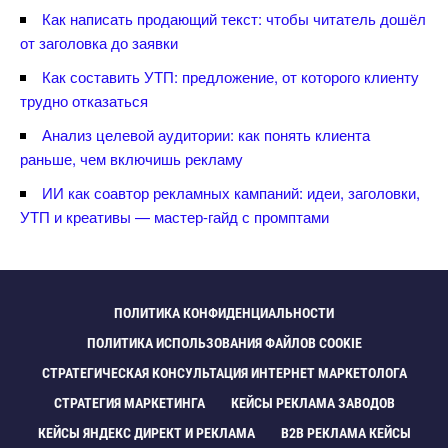
Как написать продающий текст: чтобы читатель дошёл
от заголовка до заявки
Как составить УТП: предложение, от которого клиенту
трудно отказаться
Анализ целевой аудитории: как понять клиента
раньше, чем включишь рекламу
ИИ как соавтор рекламных кампаний: идеи, заголовки,
УТП и креативы — мастер-гайд с промптами
ПОЛИТИКА КОНФИДЕНЦИАЛЬНОСТИ
ПОЛИТИКА ИСПОЛЬЗОВАНИЯ ФАЙЛОВ COOKIE
СТРАТЕГИЧЕСКАЯ КОНСУЛЬТАЦИЯ ИНТЕРНЕТ МАРКЕТОЛОГА
СТРАТЕГИЯ МАРКЕТИНГА
КЕЙСЫ РЕКЛАМА ЗАВОДО
КЕЙСЫ ЯНДЕКС ДИРЕКТ И РЕКЛАМА
B2B РЕКЛАМА КЕЙСЫ