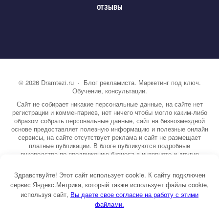
ОТЗЫВЫ
©
2026
Dramtezi.ru
·
Блог рекламиста. Маркетинг под ключ.
Обучение, консультации.
Сайт не собирает никакие персональные данные, на сайте нет
регистрации и комментариев, нет ничего чтобы могло каким-либо
образом собрать персональные данные, сайт на безвозмездной
основе предоставляет полезную информацию и полезные онлайн
сервисы, на сайте отсутствует реклама и сайт не размещает
платные публикации. В блоге публикуются подробные
руководства по продвижению бизнеса в интернете и другие
полезные статьи. Вы можете узнать бесплатно экспертную
информацию о маркетинге, рекламе, копирайтинге и другие темы.
Здравствуйте! Этот сайт использует cookie. К сайту подключен
На сайте опубликовано более 3000 статей.
сервис Яндекс.Метрика, который также использует файлы cookie,
используя сайт,
ы даете свое согласие на работу с этими
Тема от GoodwinPress.ru
файлами.