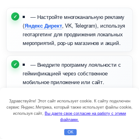
— Настройте многоканальную рекламу
(
, VK, Telegram), используя
Яндекс Директ
еотаргетинг для продвижения локальных
мероприятий, pop-up магазинов и акций.
— Внедрите программу лояльности с
еймификацией через собственное
мобильное приложение или сайт.
Начисляйте баллы, открывайте
достижения, дарите бонусы за обратную
Здравствуйте! Этот сайт использует cookie. К сайту подключен
связь и повторные визиты.
сервис Яндекс.Метрика, который также использует файлы cookie,
используя сайт,
ы даете свое согласие на работу с этими
файлами.
— Продвигайте авторский контент: VR-
OK
Главная
Бесплатная консультация
Настройка Директа
тур по производству, видеоэксперименты