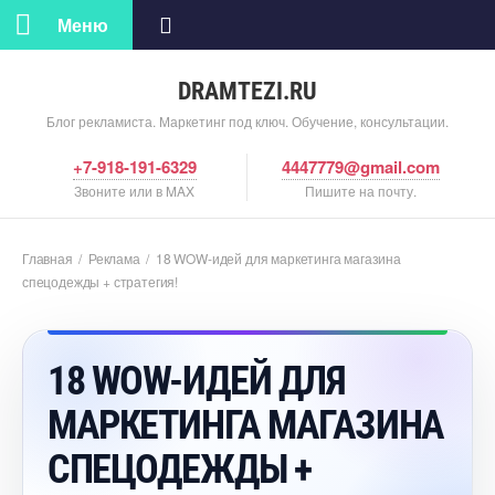
Меню
DRAMTEZI.RU
Блог рекламиста. Маркетинг под ключ. Обучение, консультации.
+7-918-191-6329
4447779@gmail.com
Звоните или в MAX
Пишите на почту.
Главная
/
Реклама
/
18 WOW-идей для маркетинга магазина
спецодежды + стратегия!
18 WOW-ИДЕЙ ДЛЯ
МАРКЕТИНГА МАГАЗИНА
СПЕЦОДЕЖДЫ +