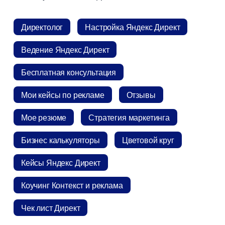
Директоло
Настройка Яндекс Директ
едение Яндекс Директ
Бесплатная консультация
Мои кейсы по рекламе
Отзывы
Мое резюме
Стратегия маркетинга
Бизнес калькуляторы
Цветовой кру
Кейсы Яндекс Директ
Коучинг Контекст и реклама
Чек лист Директ