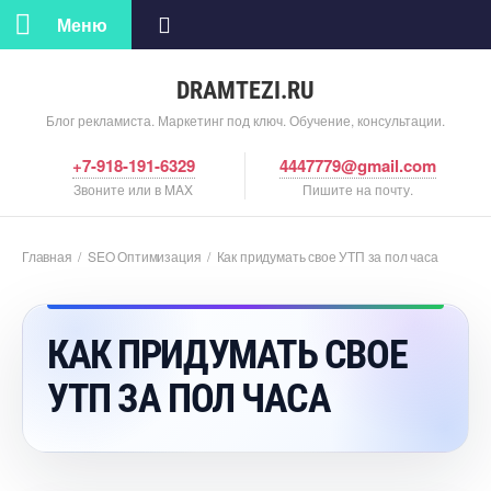
Меню
DRAMTEZI.RU
Блог рекламиста. Маркетинг под ключ. Обучение, консультации.
+7-918-191-6329
4447779@gmail.com
Звоните или в MAX
Пишите на почту.
Главная
/
SEO Оптимизация
/
Как придумать свое УТП за пол часа
КАК ПРИДУМАТЬ СВОЕ
УТП ЗА ПОЛ ЧАСА