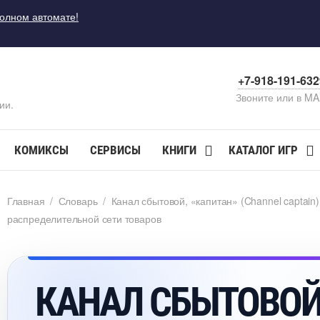
полном автомате!
+7-918-191-63
Звоните или в M
ии.
КОМИКСЫ
СЕРВИСЫ
КНИГИ
КАТАЛОГ ИГР
Главная
/
Словарь
/
Канал сбытовой, «капитан» (Channel captain
распределительной сети товаро
КАНАЛ СБЫТОВОЙ