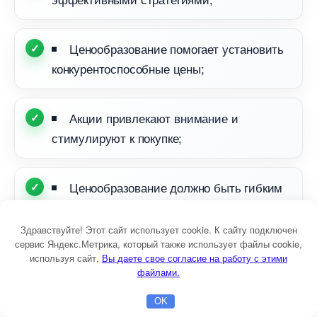
Ценообразование помогает установить
конкурентоспособные цены;
Акции привлекают внимание и
стимулируют к покупке;
Ценообразование должно быть гибким
и адаптироваться к изменениям на рынке.
Здравствуйте! Этот сайт использует cookie. К сайту подключен
сервис Яндекс.Метрика, который также использует файлы cookie,
используя сайт,
ы даете свое согласие на работу с этими
файлами.
ПРОДАЖИ И ОБСЛУЖИВАНИЕ
КЛИЕНТОВ: СОЗДАНИЕ
OK
Главная
Бесплатная консультация
Настройка Директа