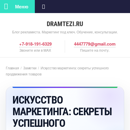
Меню
DRAMTEZI.RU
Блог рекламиста. Маркетинг под ключ. Обучение, консультации.
+7-918-191-6329
4447779@gmail.com
Звоните или в MAX
Пишите на почту.
Главная
/
Заметки
/
Искусство маркетинга: секреты успешного
продвижения товаро
ИСКУССТВО
МАРКЕТИНГА: СЕКРЕТЫ
УСПЕШНОГО