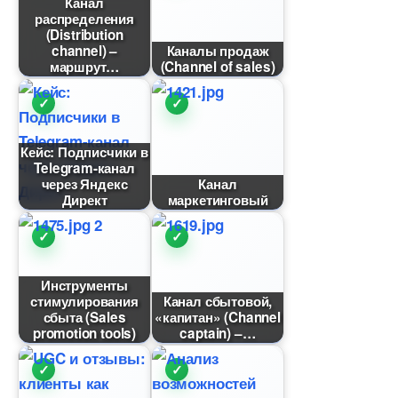
Канал
распределения
(Distribution
channel) –
Каналы продаж
маршрут
(Channel of sales)
Кейс: Подписчики
Telegram-канал
через Яндекс
Канал
Директ
маркетинговый
Инструменты
стимулирования
Канал сбытовой,
сбыта (Sales
«капитан» (Channel
promotion tools)
captain) –