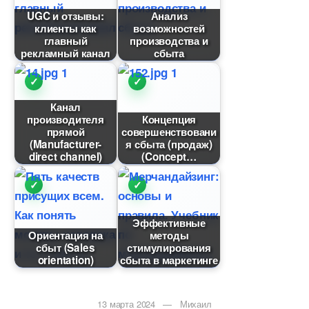
UGC и отзывы:
Анализ
клиенты как
озможностей
лавный
производства и
рекламный канал
сбыта
Канал
производителя
Концепция
прямой
совершенствовани
(Manufacturer-
я сбыта (продаж)
direct channel)
(Concept
Эффективные
Ориентация на
методы
сбыт (Sales
стимулирования
orientation)
сбыта в маркетинге
13 марта 2024 — Михаил