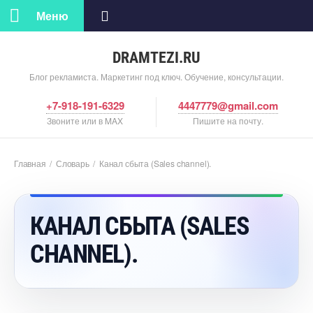
Меню
DRAMTEZI.RU
Блог рекламиста. Маркетинг под ключ. Обучение, консультации.
+7-918-191-6329
4447779@gmail.com
Звоните или в MAX
Пишите на почту.
Главная
/
Словарь
/
Канал сбыта (Sales channel).
КАНАЛ СБЫТА (SALES
CHANNEL).