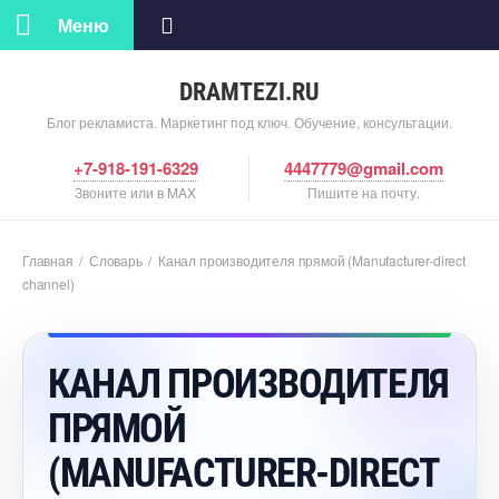
Меню
DRAMTEZI.RU
Блог рекламиста. Маркетинг под ключ. Обучение, консультации.
+7-918-191-6329
4447779@gmail.com
Звоните или в MAX
Пишите на почту.
Главная
/
Словарь
/
Канал производителя прямой (Manufacturer-direct
channel)
КАНАЛ ПРОИЗВОДИТЕЛЯ
ПРЯМОЙ
(MANUFACTURER-DIRECT