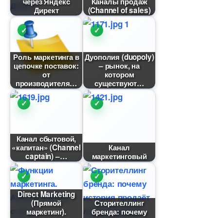
через Яндекс
Каналы продаж
Директ
(Channel of sales)
Роль маркетинга
Дуополия (duopoly)
цепочке поставок:
– рынок, на
от
котором
производителя
существуют
Канал сбытовой,
«капитан» (Channel
Канал
captain) –
маркетинговый
Direct Marketing
(Прямой
Сторителлин
маркетинг).
ренда: почему