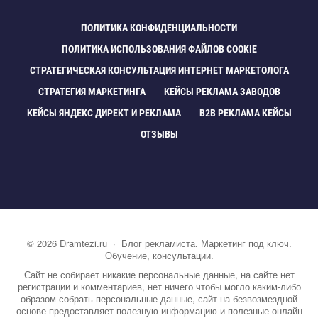
ПОЛИТИКА КОНФИДЕНЦИАЛЬНОСТИ
ПОЛИТИКА ИСПОЛЬЗОВАНИЯ ФАЙЛОВ COOKIE
СТРАТЕГИЧЕСКАЯ КОНСУЛЬТАЦИЯ ИНТЕРНЕТ МАРКЕТОЛОГА
СТРАТЕГИЯ МАРКЕТИНГА
КЕЙСЫ РЕКЛАМА ЗАВОДО
КЕЙСЫ ЯНДЕКС ДИРЕКТ И РЕКЛАМА
B2B РЕКЛАМА КЕЙСЫ
ОТЗЫВЫ
©
2026
Dramtezi.ru
·
Блог рекламиста. Маркетинг под ключ.
Обучение, консультации.
Сайт не собирает никакие персональные данные, на сайте нет
регистрации и комментариев, нет ничего чтобы могло каким-либо
образом собрать персональные данные, сайт на безвозмездной
основе предоставляет полезную информацию и полезные онлайн