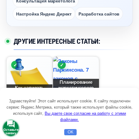
Консультация маркетолога
Настройка Яндекс Директ
Разработка сайто
ДРУГИЕ ИНТЕРЕСНЫЕ СТАТЬИ:
Планирование
Как написать
маркетингового
эффективное
юджета: 6
описание товара
лучших
Здравствуйте! Этот сайт использует cookie. К сайту подключен
сервис Яндекс.Метрика, который также использует файлы cookie,
используя сайт,
ы даете свое согласие на работу с этими
файлами.
Кейс: Подписчики
Как рассказать о
Оставьте
OK
Telegram-канал
преимуществах
заявку
Главная
Бесплатная консультация
Настройка Директа