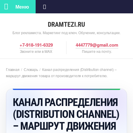
Меню
DRAMTEZI.RU
Блог рекламиста. Маркетинг под ключ. Обучение, консультации.
+7-918-191-6329
4447779@gmail.com
Звоните или в MAX
Пишите на почту.
Главная
/
Словарь
/
Канал распределения (Distribution channel) –
маршрут движения товара от производителя к потребителю.
КАНАЛ РАСПРЕДЕЛЕНИЯ
(DISTRIBUTION CHANNEL)
– МАРШРУТ ДВИЖЕНИЯ