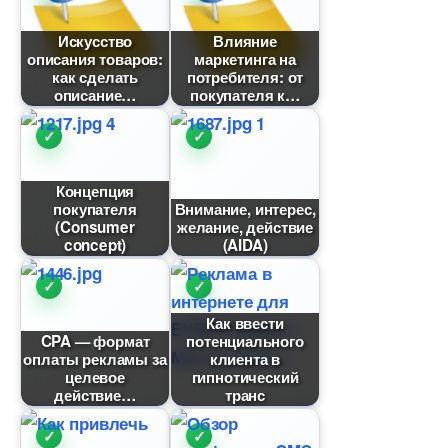
Искусство
лияние
описания товаров:
маркетинга на
как сделать
потребителя: от
описание
покупателя к
Концепция
покупателя
нимание, интерес,
(Consumer
желание, действие
concept)
(AIDA)
Как ввести
CPA — формат
потенциального
оплаты рекламы за
клиента
целевое
ипнотический
действие
транс