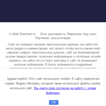
©
2026
Dramtezi.ru
·
Блог рекламиста. Маркетинг под ключ.
Обучение, консультации.
Сайт не собирает никакие персональные данные, на сайте нет
регистрации и комментариев, нет ничего чтобы могло каким-либо
образом собрать персональные данные, сайт на безвозмездной
основе предоставляет полезную информацию и полезные онлайн
сервисы, на сайте отсутствует реклама и сайт не размещает
платные публикации. В блоге публикуются подробные
руководства по продвижению бизнеса в интернете и другие
полезные статьи. Вы можете узнать бесплатно экспертную
информацию о маркетинге, рекламе, копирайтинге и другие темы.
Здравствуйте! Этот сайт использует cookie. К сайту подключен
На сайте опубликовано более 3000 статей.
сервис Яндекс.Метрика, который также использует файлы cookie,
используя сайт,
ы даете свое согласие на работу с этими
Тема от GoodwinPress.ru
файлами.
OK
Главная
Бесплатная консультация
Настройка Директа