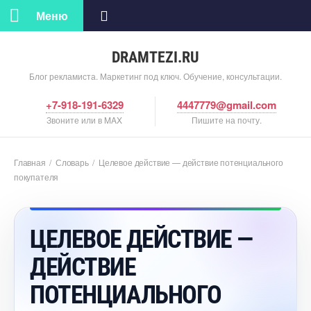
Меню
DRAMTEZI.RU
Блог рекламиста. Маркетинг под ключ. Обучение, консультации.
+7-918-191-6329
4447779@gmail.com
Звоните или в MAX
Пишите на почту.
Главная
/
Словарь
/
Целевое действие — действие потенциального
покупателя
ЦЕЛЕВОЕ ДЕЙСТВИЕ —
ДЕЙСТВИЕ
ПОТЕНЦИАЛЬНОГО