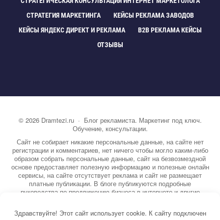
СТРАТЕГИЧЕСКАЯ КОНСУЛЬТАЦИЯ ИНТЕРНЕТ МАРКЕТОЛОГА
СТРАТЕГИЯ МАРКЕТИНГА
КЕЙСЫ РЕКЛАМА ЗАВОДО
КЕЙСЫ ЯНДЕКС ДИРЕКТ И РЕКЛАМА
B2B РЕКЛАМА КЕЙСЫ
ОТЗЫВЫ
©
2026
Dramtezi.ru
·
Блог рекламиста. Маркетинг под ключ.
Обучение, консультации.
Сайт не собирает никакие персональные данные, на сайте нет
регистрации и комментариев, нет ничего чтобы могло каким-либо
образом собрать персональные данные, сайт на безвозмездной
основе предоставляет полезную информацию и полезные онлайн
сервисы, на сайте отсутствует реклама и сайт не размещает
платные публикации. В блоге публикуются подробные
руководства по продвижению бизнеса в интернете и другие
полезные статьи. Вы можете узнать бесплатно экспертную
информацию о маркетинге, рекламе, копирайтинге и другие темы.
Здравствуйте! Этот сайт использует cookie. К сайту подключен
На сайте опубликовано более 3000 статей.