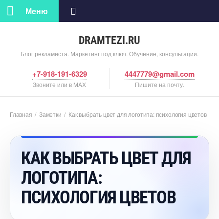
Меню
DRAMTEZI.RU
Блог рекламиста. Маркетинг под ключ. Обучение, консультации.
+7-918-191-6329
4447779@gmail.com
Звоните или в MAX
Пишите на почту.
Главная
/
Заметки
/
Как выбрать цвет для логотипа: психология цвето
КАК ВЫБРАТЬ ЦВЕТ ДЛЯ
ЛОГОТИПА:
ПСИХОЛОГИЯ ЦВЕТО