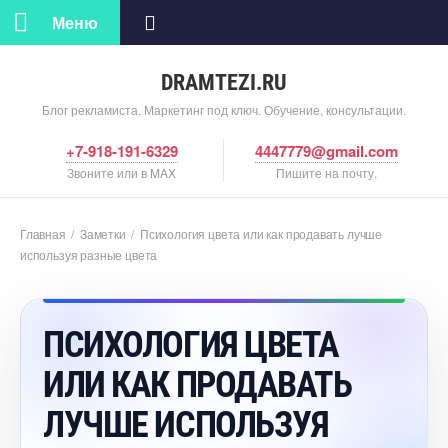
Меню
DRAMTEZI.RU
Блог рекламиста. Маркетинг под ключ. Обучение, консультации.
+7-918-191-6329
4447779@gmail.com
Звоните или в MAX
Пишите на почту.
Главная
/
Заметки
/
Психология цвета или как продавать лучше
используя разные цвета
ПСИХОЛОГИЯ ЦВЕТА
ИЛИ КАК ПРОДАВАТЬ
ЛУЧШЕ ИСПОЛЬЗУЯ