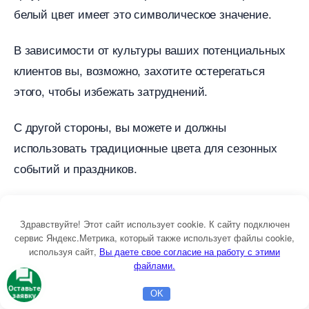
елый цвет имеет это символическое значение.
зависимости от культуры ваших потенциальных
клиентов вы, возможно, захотите остерегаться
этого, чтобы избежать затруднений.
С другой стороны, вы можете и должны
использовать традиционные цвета для сезонных
событий и праздников.
Например, пастельные тона обычно используются
на Пасху, а черный и оранжевый — традиционный
Здравствуйте! Этот сайт использует cookie. К сайту подключен
сервис Яндекс.Метрика, который также использует файлы cookie,
ыбор для Хэллоуина (для стран где его отмечают).
используя сайт,
ы даете свое согласие на работу с этими
Так что используйте это в своих интересах для
файлами.
создания специальных баннеров и всплывающих
Оставьте
OK
заявку
Главная
Бесплатная консультация
Настройка Директа
окон.