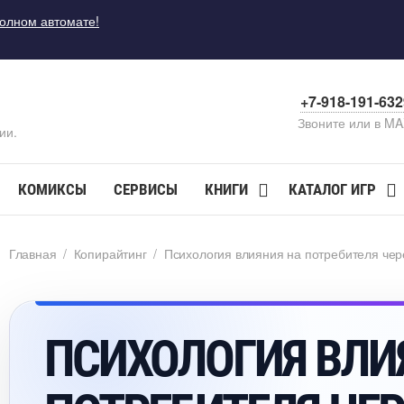
полном автомате!
+7-918-191-63
Звоните или в M
ии.
КОМИКСЫ
СЕРВИСЫ
КНИГИ
КАТАЛОГ ИГР
Главная
/
Копирайтин
/
Психология влияния на потребителя чере
ПСИХОЛОГИЯ ВЛИ