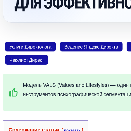
ДЛЯ ЭФФЕКТИВНО
Услуги Директолога
едение Яндекс Директа
Чек-лист Директ
Модель VALS (Values and Lifestyles) — оди
инструментов психографической сегментаци
Содержание статьи
показать