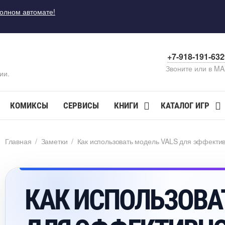
полном автомате!
+7-918-191-63
Звоните или в M
ии.
КОМИКСЫ
СЕРВИСЫ
КНИГИ
КАТАЛОГ ИГР
Главная
/
Заметки
/
Как использовать модель VALS для эффектив
КАК ИСПОЛЬЗОВА