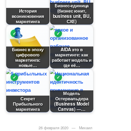
Бизнес-единица
История
(бизнес юнит,
озникновения
business unit, BU,
маркетинга
СХЕ)
Бизнес в эпоху
AIDA это
цифрового
маркетинге: как
маркетинга:
работает модель и
новые
де её
Модель
Секрет
Остервальдера
Прибыльного
(Business Model
маркетинга
Canvas) —
26 февраля 2020 — Михаил