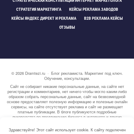
СТРАТЕГИЧЕСКАЯ КОНСУЛЬТАЦИЯ ИНТЕРНЕТ МАРКЕТОЛОГА
СТРАТЕГИЯ МАРКЕТИНГА
КЕЙСЫ РЕКЛАМА ЗАВОДО
КЕЙСЫ ЯНДЕКС ДИРЕКТ И РЕКЛАМА
B2B РЕКЛАМА КЕЙСЫ
ОТЗЫВЫ
©
2026
Dramtezi.ru
·
Блог рекламиста. Маркетинг под ключ.
Обучение, консультации.
Сайт не собирает никакие персональные данные, на сайте нет
регистрации и комментариев, нет ничего чтобы могло каким-либо
образом собрать персональные данные, сайт на безвозмездной
основе предоставляет полезную информацию и полезные онлайн
сервисы, на сайте отсутствует реклама и сайт не размещает
платные публикации. В блоге публикуются подробные
руководства по продвижению бизнеса в интернете и другие
полезные статьи. Вы можете узнать бесплатно экспертную
информацию о маркетинге, рекламе, копирайтинге и другие темы.
Здравствуйте! Этот сайт использует cookie. К сайту подключен
На сайте опубликовано более 3000 статей.