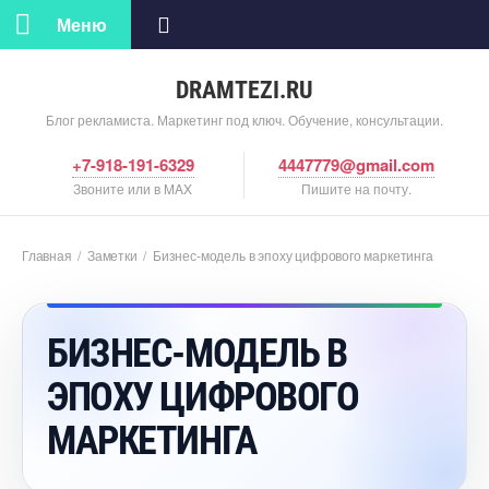
Меню
DRAMTEZI.RU
Блог рекламиста. Маркетинг под ключ. Обучение, консультации.
+7-918-191-6329
4447779@gmail.com
Звоните или в MAX
Пишите на почту.
Главная
/
Заметки
/
Бизнес-модель в эпоху цифрового маркетинга
БИЗНЕС-МОДЕЛЬ
ЭПОХУ ЦИФРОВОГО
МАРКЕТИНГА