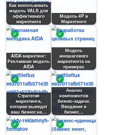
Как использовать
модель VALS для
эффективного
Модель 4P
маркетинга
Маркетинге
Модель
AIDA маркетинг:
мношагового
Рекламная модель
маркетингга на
AIDA
примерах
Анализ
Стратегия
компоненто
маркетинга,
изнес-задачи.
которая выведет
едение
аш бизнес на
изнес