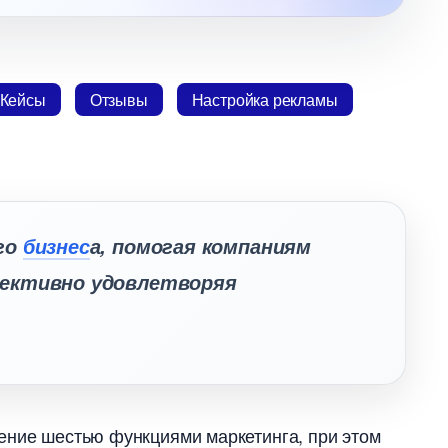
Кейсы
Отзывы
Настройка рекламы
го
изнес
а, помогая компаниям
фективно удовлетворяя
ение шестью функциями маркетинга, при этом