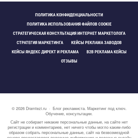
ПОЛИТИКА КОНФИДЕНЦИАЛЬНОСТИ
ПОЛИТИКА ИСПОЛЬЗОВАНИЯ ФАЙЛОВ COOKIE
СТРАТЕГИЧЕСКАЯ КОНСУЛЬТАЦИЯ ИНТЕРНЕТ МАРКЕТОЛОГА
СТРАТЕГИЯ МАРКЕТИНГА
КЕЙСЫ РЕКЛАМА ЗАВОДО
КЕЙСЫ ЯНДЕКС ДИРЕКТ И РЕКЛАМА
B2B РЕКЛАМА КЕЙСЫ
ОТЗЫВЫ
©
2026
Dramtezi.ru
·
Блог рекламиста. Маркетинг под ключ.
Обучение, консультации.
Сайт не собирает никакие персональные данные, на сайте нет
регистрации и комментариев, нет ничего чтобы могло каким-либо
образом собрать персональные данные, сайт на безвозмездной
основе предоставляет полезную информацию и полезные онлайн