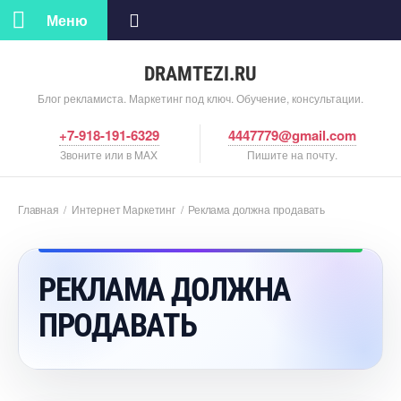
Меню
DRAMTEZI.RU
Блог рекламиста. Маркетинг под ключ. Обучение, консультации.
+7-918-191-6329
4447779@gmail.com
Звоните или в MAX
Пишите на почту.
Главная
/
Интернет Маркетин
/
Реклама должна продавать
РЕКЛАМА ДОЛЖНА
ПРОДАВАТЬ