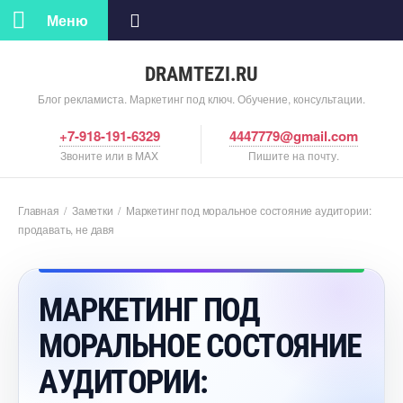
Меню
DRAMTEZI.RU
Блог рекламиста. Маркетинг под ключ. Обучение, консультации.
+7-918-191-6329
4447779@gmail.com
Звоните или в MAX
Пишите на почту.
Главная
/
Заметки
/
Маркетинг под моральное состояние аудитории:
продавать, не давя
МАРКЕТИНГ ПОД
МОРАЛЬНОЕ СОСТОЯНИЕ
АУДИТОРИИ: