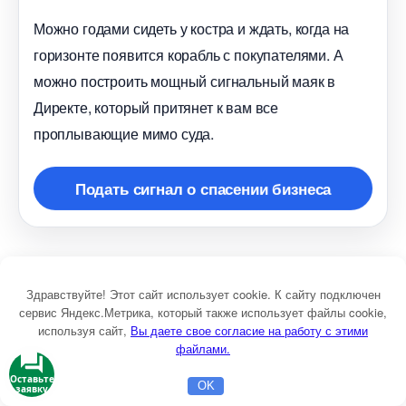
Можно годами сидеть у костра и ждать, когда на
оризонте появится корабль с покупателями. А
можно построить мощный сигнальный маяк
Директе, который притянет к вам все
проплывающие мимо суда.
Подать сигнал о спасении бизнеса
Интенсивность
Критерий 3: Пропорциональность.
оздействия соответствует реальной значимости
Здравствуйте! Этот сайт использует cookie. К сайту подключен
сервис Яндекс.Метрика, который также использует файлы cookie,
ситуации. Если ваш продукт — приложение для
используя сайт,
ы даете свое согласие на работу с этими
учёта расходов, а реклама создаёт ощущение
файлами.
финансовой катастрофы — это непропорционально.
Оставьте
OK
заявку
Главная
Бесплатная консультация
Настройка Директа
Если ваш продукт реально помогает в кризисной