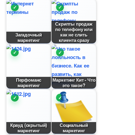
Скрипты продаж
по телефону или
Загадочный
как не слить
маркетин
клиента сразу
Перфоманс
Маркетинг Кит - Что
маркетин
это такое?
Крауд (скрытый)
Социальный
маркетин
маркетин