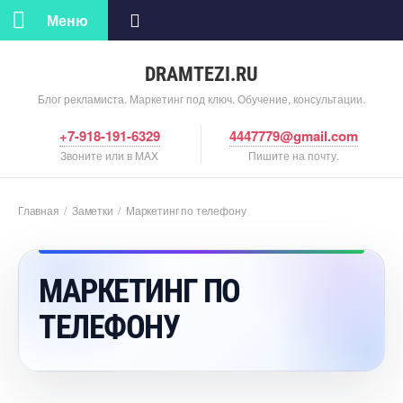
Меню
DRAMTEZI.RU
Блог рекламиста. Маркетинг под ключ. Обучение, консультации.
+7-918-191-6329
4447779@gmail.com
Звоните или в MAX
Пишите на почту.
Главная
/
Заметки
/
Маркетинг по телефону
МАРКЕТИНГ ПО
ТЕЛЕФОНУ